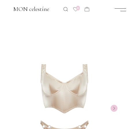
GO!
MON celestíne
0