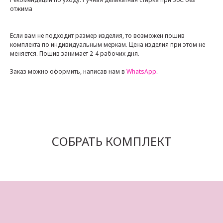
отжима
Если вам не подходит размер изделия, то возможен пошив
комплекта по индивидуальным меркам. Цена изделия при этом не
меняется. Пошив занимает 2-4 рабочих дня.
Заказ можно оформить, написав нам в
WhatsApp
.
ПОКУПАТЕЛЯМ
КАТАЛОГ
Как подобрать размер
Комплекты
Доставка и оплата
Лифы
Трусики
Индивидуальный пошив
СОБРАТЬ КОМПЛЕКТ
Пояса
Одежда для дома
Аксессуары
КОНТАКТЫ
Арутюнова
Елизавета
moncelestinemail