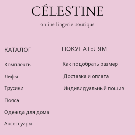
Сергеевна
@gmail.com
ИНН 504014958740
‪+7 999 901‑62‑30
Célestine 2023 ©
Политика
конфиденциальности
Разработка сайта
Договор оферты