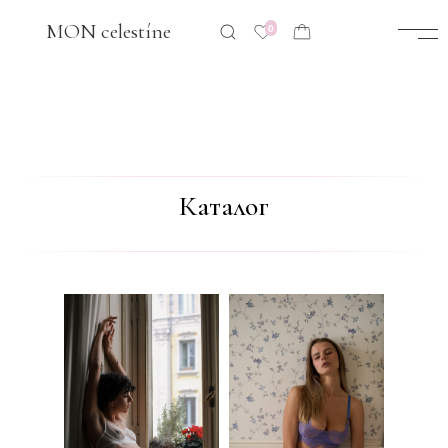
GO!
MON celestíne
0
Каталог
Ameli
Ameli