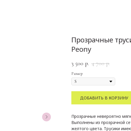
Прозрачные трус
Peony
3 500
4 700
р.
р.
Размер
ДОБАВИТЬ В КОРЗИНУ
Прозрачные невероятно мягки
Выполнены из прозрачной се
желтого цвета. Трусики име