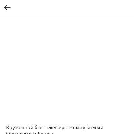
Кружевной бюстгальтер с жемчужными
бретелями Julie rose